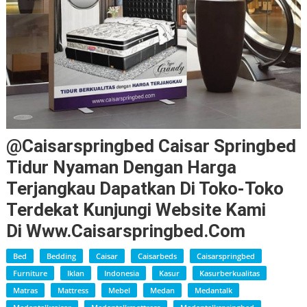
@caisarspringbed Caisar Springbed
Tidur Nyaman Dengan Harga
Terjangkau Dapatkan Di Toko-Toko
Terdekat Kunjungi Website Kami
Di Www.caisarspringbed.com
Bed
Bedding
Caisar
Caisarbeds
Caisarspringbed
Furniture
Iklan
Indonesia
Kasur
Kasurberkualitas
Matras
Mattress
Mebel
Medan
Medantalk