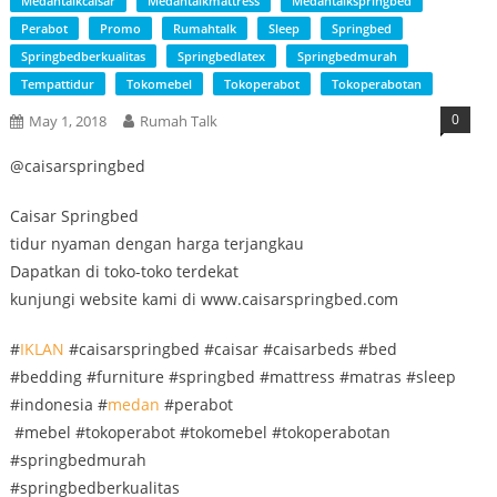
Medantalkcaisar
Medantalkmattress
Medantalkspringbed
Perabot
Promo
Rumahtalk
Sleep
Springbed
Springbedberkualitas
Springbedlatex
Springbedmurah
Tempattidur
Tokomebel
Tokoperabot
Tokoperabotan
0
May 1, 2018
Rumah Talk
@caisarspringbed
Caisar Springbed
tidur nyaman dengan harga terjangkau
Dapatkan di toko-toko terdekat
kunjungi website kami di www.caisarspringbed.com
#
IKLAN
#caisarspringbed #caisar #caisarbeds #bed
#bedding #furniture #springbed #mattress #matras #sleep
#indonesia #
medan
#perabot
#mebel #tokoperabot #tokomebel #tokoperabotan
#springbedmurah
#springbedberkualitas