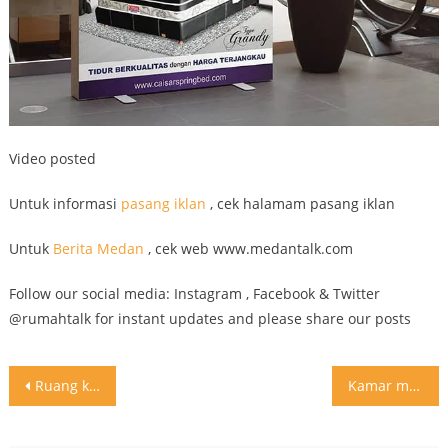
Video posted
Untuk informasi
pasang iklan
, cek halamam pasang iklan
Untuk
Berita Medan
, cek web www.medantalk.com
Follow our social media: Instagram , Facebook & Twitter
@rumahtalk for instant updates and please share our posts
Post
Ruang keluarga dengan void tinggi dan design tangga yang mewah . Jangan lupa like dan comment biar kami tau apa yang anda suka
Kamar mandi modern minimalis dan terkesan mewah . Jangan lupa like dan comment biar kami tau apa yang anda suka
navigation