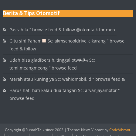
Berita & Tips Otomotif
Pasrah la “ browse feed & follow @otomtalk for more
Gitu sih! Paham
Sc: akmschooldrive_cikarang “ browse
feed & follow
Udah bisa gladibersih, tinggal otw🌬🌬 Sc:
tomi.meangmeong “ browse feed
Merah atau kuning ya Sc: wahidmobil.id “ browse feed &
Harus hati-hati kalau dua tangan Sc: arvanjayamotor “
browse feed
Copyright @RumahTalk since 2003
|
Theme: News Vibrant by
CodeVibrant
.