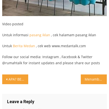
Video posted
Untuk informasi
pasang iklan
, cek halamam pasang iklan
Untuk
Berita Medan
, cek web www.medantalk.com
Follow our social media: Instagram , Facebook & Twitter
@rumahtalk for instant updates and please share our posts
Post
APA? BELI RUMAH GA PAKE DP?! Anda akan menyukai rumah
Menambah warna di rumah yang classy . #inspirasi #rumahtalk #design
navigation
Leave a Reply