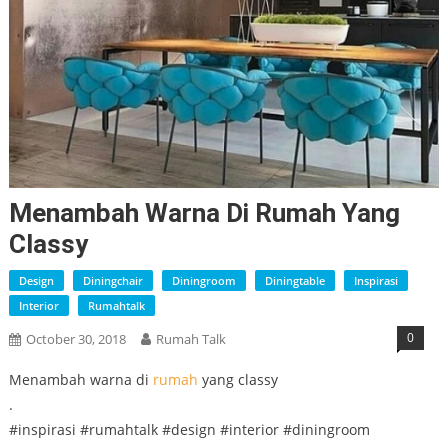
Menambah Warna Di Rumah Yang
Classy
Design
Diningchair
Diningroom
Diningtable
Inspirasi
Interior
Rumahtalk
0
October 30, 2018
Rumah Talk
Menambah warna di
rumah
yang classy
.
#inspirasi #rumahtalk #design #interior #diningroom