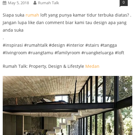
0
May 5, 2018
Rumah Talk
Siapa suka
rumah
loft yang punya kamar tidur terbuka diatas? .
Jangan lupa like dan comment biar kami tau design apa yang
anda suka
.
#inspirasi #rumahtalk #design #interior #stairs #tangga
#livingroom #ruangtamu #familyroom #ruangkeluarga #loft
Rumah Talk: Property, Design & Lifestyle
Medan