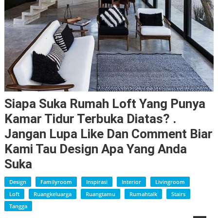
Siapa Suka Rumah Loft Yang Punya
Kamar Tidur Terbuka Diatas? .
Jangan Lupa Like Dan Comment Biar
Kami Tau Design Apa Yang Anda
Suka
Design
Familyroom
Inspirasi
Interior
Livingroom
Loft
Ruangkeluarga
Ruangtamu
Rumahtalk
Stairs
Tangga