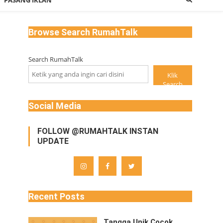
PASANG IKLAN
Browse Search RumahTalk
Search RumahTalk
Klik
Search
Social Media
FOLLOW @RUMAHTALK INSTAN
UPDATE
Recent Posts
Tangga Unik Cocok