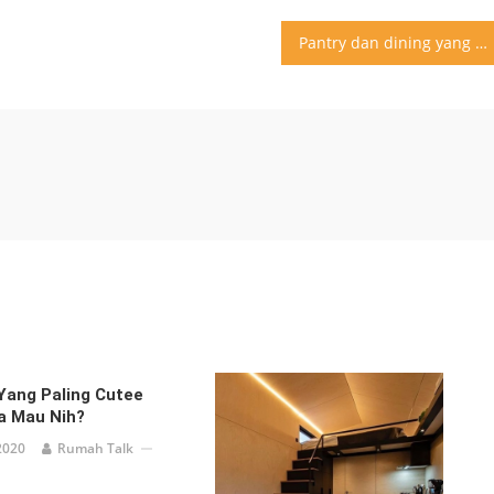
Pantry dan dining yang manis . #inspirasi #rumahtalk #design #interior
Yang Paling Cutee
a Mau Nih?
2020
Rumah Talk