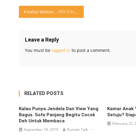
Post
Haloo Medan….!!!!!! Circle menyelenggarakan kembali Expo ke 3 Dengan Tema
navigation
Leave a Reply
You must be
logged in
to post a comment.
RELATED POSTS
Kalau Punya Jendela Dan View Yang
Kamar Anak 
Bagus. Sofa Panjang Begitu Cocok
Setuju? Siap
Deh Untuk Membaca
February 22, 
September 18, 2019
Rumah Talk