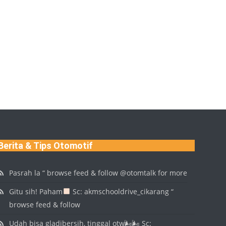
Berita & Tips Otomotif
Pasrah la “ browse feed & follow @otomtalk for more
Gitu sih! Paham
Sc: akmschooldrive_cikarang “
browse feed & follow
Udah bisa gladibersih, tinggal otw🌬🌬 Sc: