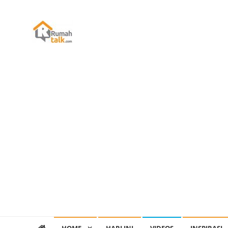
Skip
to
content
Rumah Talk
Property Medan : Jual Sewa Kost Rumah Ruko Kantor Ap