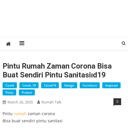
Pintu Rumah Zaman Corona Bisa
Buat Sendiri Pintu Sanitasiıd19
Covid
Covid_19
Covıd19
Design
Furniture
Inspirasi
Pintu
Prabot
0
March 26, 2020
Rumah Talk
Pintu
rumah
zaman corona
Bisa buat sendiri pintu sanitasi