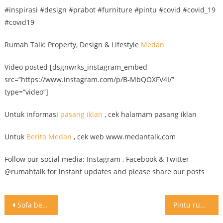
#inspirasi #design #prabot #furniture #pintu #covid #covid_19
#covıd19
Rumah Talk: Property, Design & Lifestyle
Medan
Video posted [dsgnwrks_instagram_embed
src=”https://www.instagram.com/p/B-MbQOXFV4I/”
type=”video”]
Untuk informasi
pasang iklan
, cek halamam pasang iklan
Untuk
Berita Medan
, cek web www.medantalk.com
Follow our social media: Instagram , Facebook & Twitter
@rumahtalk for instant updates and please share our posts
Post
Sofa bed sudah mainstream Sofa bunk bed yang unik #inspirasi
Pintu rumah zaman corona Bisa buat sendiri pintu sanitasi #inspirasi