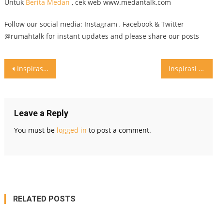
Untuk
Berita Medan
, cek web www.medantalk.com
Follow our social media: Instagram , Facebook & Twitter
@rumahtalk for instant updates and please share our posts
Post
Inspirasi tangga yang unik . Kalau suka dilike ya
Inspirasi design kamar mandi wastafel yang simple dan berkelas Ingat like kalau suka biar kami tau
navigation
Leave a Reply
You must be
logged in
to post a comment.
RELATED POSTS