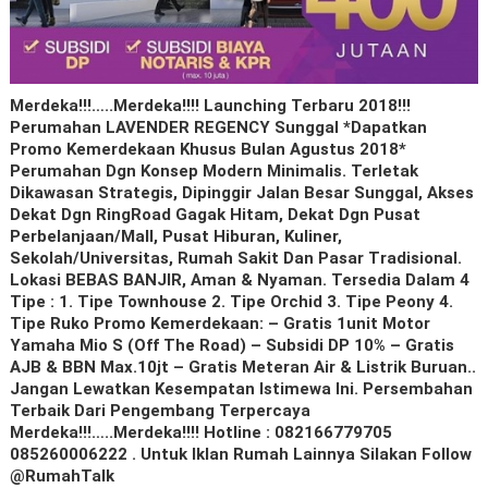
Merdeka!!!…..Merdeka!!!! Launching Terbaru 2018!!!
Perumahan LAVENDER REGENCY Sunggal *Dapatkan
Promo Kemerdekaan Khusus Bulan Agustus 2018*
Perumahan Dgn Konsep Modern Minimalis. Terletak
Dikawasan Strategis, Dipinggir Jalan Besar Sunggal, Akses
Dekat Dgn RingRoad Gagak Hitam, Dekat Dgn Pusat
Perbelanjaan/mall, Pusat Hiburan, Kuliner,
Sekolah/universitas, Rumah Sakit Dan Pasar Tradisional.
Lokasi BEBAS BANJIR, Aman & Nyaman. Tersedia Dalam 4
Tipe : 1. Tipe Townhouse 2. Tipe Orchid 3. Tipe Peony 4.
Tipe Ruko Promo Kemerdekaan: – Gratis 1unit Motor
Yamaha Mio S (off The Road) – Subsidi DP 10% – Gratis
AJB & BBN Max.10jt – Gratis Meteran Air & Listrik Buruan..
Jangan Lewatkan Kesempatan Istimewa Ini. Persembahan
Terbaik Dari Pengembang Terpercaya
Merdeka!!!…..Merdeka!!!! Hotline : 082166779705
085260006222 . Untuk Iklan Rumah Lainnya Silakan Follow
@RumahTalk