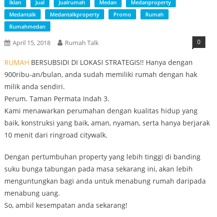
Iklan
Jual
Jualrumah
Medan
Medanproperty
Medantalk
Medantalkproperty
Promo
Rumah
Rumahmedan
0
April 15, 2018
Rumah Talk
RUMAH
BERSUBSIDI DI LOKASI STRATEGIS!! Hanya dengan
900ribu-an/bulan, anda sudah memiliki rumah dengan hak
milik anda sendiri.
Perum. Taman Permata Indah 3.
Kami menawarkan perumahan dengan kualitas hidup yang
baik, konstruksi yang baik, aman, nyaman, serta hanya berjarak
10 menit dari ringroad citywalk.
Dengan pertumbuhan property yang lebih tinggi di banding
suku bunga tabungan pada masa sekarang ini, akan lebih
menguntungkan bagi anda untuk menabung rumah daripada
menabung uang.
So, ambil kesempatan anda sekarang!