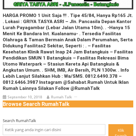
HARGA PROMO 1 Unit Saja !!! . Tipe 45/84, Hanya Rp165 Jt.
. Lokasi : GRIYA TASYA ASRI – Jln. Pancasila Depan Kantor
Lurah Payagambar (lebar Jalan Utama 10m). . -Hanya 15
Menit Ke Bandara Int. Kualanamu- . Tersedia Fasilitas
Olahraga & Taman Bermain Anak Dalam Perumahan, Serta
Didukung Fasilitas2 Sekitar, Seperti : . – Fasilitas
Kesehatan Klinik Rawat Inap 24 Jam Batangkuis – Fasilitas
Pendidikan SMUN 1 Batangkuis – Fasilitas Rekreasi Bima
Utomo Waterpark – Stasiun Kereta Api Batangkuis &
Angkutan Umum. . SHM, IMB, Air Bersih, PLN 1300w. . Info
Lebih Lanjut Silahkan Hub : Wa/SMS. 0812.6490.378 –
0812.6466.3987 Instagram @sahabat.rumah Untuk Iklan
Rumah Lainnya Silakan Follow @RumahTalk
September 10, 2018
Rumah Talk
Browse Search RumahTalk
Search RumahTalk
Klik
Search