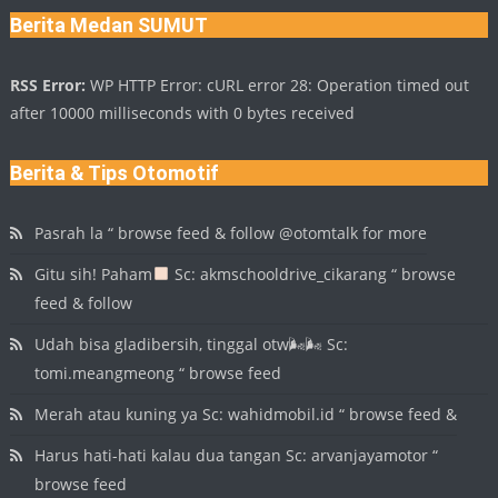
Berita Medan SUMUT
RSS Error:
WP HTTP Error: cURL error 28: Operation timed out
after 10000 milliseconds with 0 bytes received
Berita & Tips Otomotif
Pasrah la “ browse feed & follow @otomtalk for more
Gitu sih! Paham
Sc: akmschooldrive_cikarang “ browse
feed & follow
Udah bisa gladibersih, tinggal otw🌬🌬 Sc:
tomi.meangmeong “ browse feed
Merah atau kuning ya Sc: wahidmobil.id “ browse feed &
Harus hati-hati kalau dua tangan Sc: arvanjayamotor “
browse feed