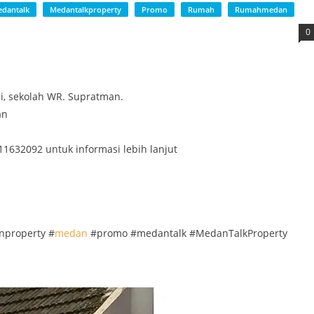
dantalk
Medantalkproperty
Promo
Rumah
Rumahmedan
0
ai, sekolah WR. Supratman.
an
1632092 untuk informasi lebih lanjut
property #
medan
#promo #medantalk #MedanTalkProperty