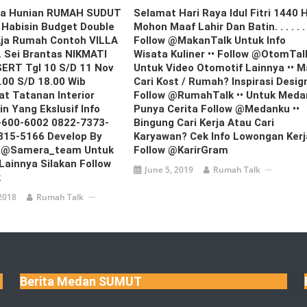
ya Hunian RUMAH SUDUT
Selamat Hari Raya Idul Fitri 1440 H.
Habisin Budget Double
Mohon Maaf Lahir Dan Batin. . . . . . 
Aja Rumah Contoh VILLA
Follow @MakanTalk Untuk Info
 Sei Brantas NIKMATI
Wisata Kuliner •• Follow @OtomTal
ERT Tgl 10 S/d 11 Nov
Untuk Video Otomotif Lainnya •• 
00 S/d 18.00 Wib
Cari Kost / Rumah? Inspirasi Desig
at Tatanan Interior
Follow @RumahTalk •• Untuk Meda
n Yang Ekslusif Info
Punya Cerita Follow @medanku ••
1-600-6002 0822-7373-
Bingung Cari Kerja Atau Cari
315-5166 Develop By
Karyawan? Cek Info Lowongan Kerj
 @samera_team Untuk
Follow @KarirGram
Lainnya Silakan Follow
June 5, 2019
Rumah Talk
k
2018
Rumah Talk
Berita Medan SUMUT