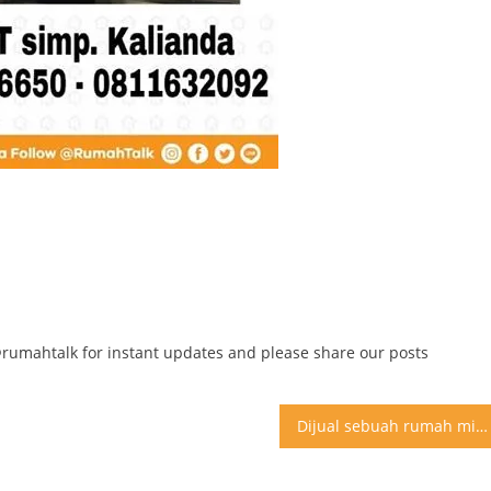
@rumahtalk for instant updates and please share our posts
Dijual sebuah rumah minimalis siap huni dengan kondisi fasilitas sebagai berikut : kondisi lingkungan nyaman, asri , tenang , mobil bisa masuk akses dekat dengan pajak uka (pasar tradisional) , sekolah , transportasi umum type rumah 100 , luas tanah (m²) : 180 , luas bangunan (m²) : 120 , legalitas : shm / imb , tahun konstruksi : 2014 fasilitas kamar tidur : 3 , kamar mandi : 2 , dapur , ruang tamu , ruang keluarga , teras , taman , carport : 2 , taman , listrik pra bayar 2200 watt , air pam , daerah tidak kena banjir pintu jendela kayu , teralis , pintu pagar besi , kanopy , lantai granit & keramik lokasi rumah jalan monel anwar komplek griya aira marelan blok b no. 7 lk. 09 , kampung tengah , terjun – medan marelan berminat silahkan hubungi / whatsapp 082276040036 / 082164820460 silahkan cek datang langsung ke rumah sebelum memberikan harga , terima kasih Untuk iklan rumah lainnya silakan follow @RumahTalk