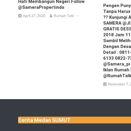
Hati Membangun Negeri Follow
Pengen Pun
@SameraPropertindo
Tanpa Harus 
April 27, 2020
Rumah Talk
?? Kunjungi 
SAMERA @jl.
GRATIS DESS
2018 Jam 11.
Sambil Melih
Dengan Desai
Detail : 081
6133 0822-7
@samera_pi
Iklan Rumah 
@RumahTal
November 7, 
Cerita Medan SUMUT