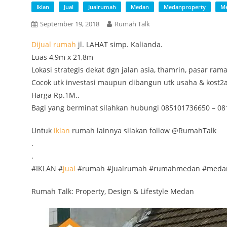
Iklan
Jual
Jualrumah
Medan
Medanproperty
Me
September 19, 2018
Rumah Talk
Dijual
rumah
jl. LAHAT simp. Kalianda.
Luas 4,9m x 21,8m
Lokasi strategis dekat dgn jalan asia, thamrin, pasar ram
Cocok utk investasi maupun dibangun utk usaha & kost2
Harga Rp.1M..
Bagi yang berminat silahkan hubungi 085101736650 – 081
Untuk
iklan
rumah lainnya silakan follow @RumahTalk
.
.
#IKLAN #
jual
#rumah #jualrumah #rumahmedan #medan
Rumah Talk: Property, Design & Lifestyle Medan