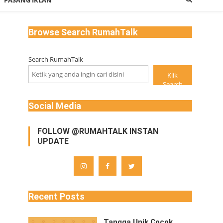
PASANG IKLAN
Browse Search RumahTalk
Search RumahTalk
Klik
Search
Social Media
FOLLOW @RUMAHTALK INSTAN
UPDATE
Recent Posts
Tangga Unik Cocok