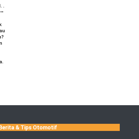
 .
••
k
Mau
n?
n
a.
Berita & Tips Otomotif